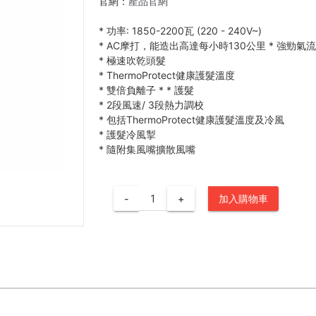
官網：
產品官網
*
功率: 1850-2200瓦 (220 - 240V~)
*
AC摩打，能造出高達每小時130公里
*
強勁氣
*
極速吹乾頭髮
*
ThermoProtect健康護髮溫度
*
雙倍負離子
*
*
護髮
*
2段風速/ 3段熱力調校
*
包括ThermoProtect健康護髮溫度及冷風
*
護髮冷風掣
*
隨附集風嘴擴散風嘴
-
+
加入購物車