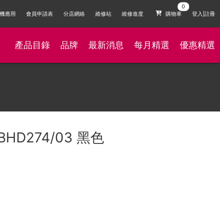
機應用
會員申請表
分店網絡
維修站
維修進度
購物車
登入|註冊
產品目錄
品牌
最新消息
每月精選
優惠精選
BHD274/03 黑色