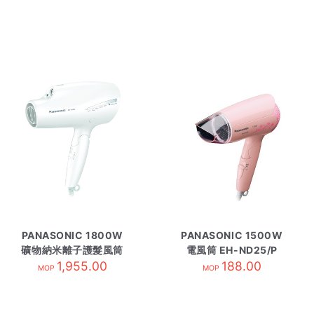
PANASONIC 1800W
PANASONIC 1500W
礦物納米離子護髮風筒
電風筒 EH-ND25/P
EHNA98C/W白
1,955.00
188.00
MOP
MOP