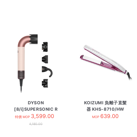
DYSON
KOIZUMI 負離子直髮
[8/i]SUPERSONIC R
器 KHS-8710/HW
風筒 HD17 T1/T2 粉霧
3,599.00
639.00
特價 MOP
MOP
玫瑰
4,180.00