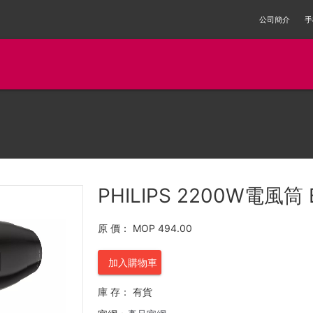
公司簡介
手
PHILIPS 2200W電風筒 
原 價：
MOP 494.00
加入購物車
庫 存：
有貨