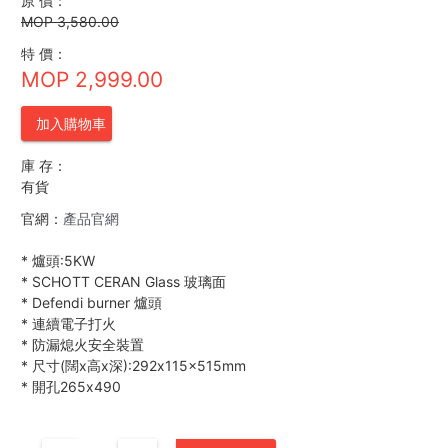
原 價：
MOP 3,580.00
特 價：
MOP 2,999.00
加入購物車
庫 存：
有貨
官網：
產品官網
*
爐頭:5KW
*
SCHOTT CERAN Glass 玻璃面
*
Defendi burner 爐頭
*
連續電子打火
*
防漏熄火安全裝置
*
尺寸(闊x高x深):292x115x515mm
*
開孔265x490