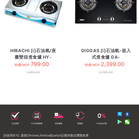
HIBACHI [i]石油氣/座
GIGGAS [i]石油氣-嵌入
臺雙頭煮食爐 HY-
式煮食爐 GA-
2000S8/9
799.00
9688II/LPG
2,399.00
特價 MOP
特價 MOP
1,080.00
2,780.00
正品保障
10天保障服務
送貨服務
落樓易
0%免息分期
請使用IE10, 最新Chrome,firefox或safari以獲得最佳瀏覽效果