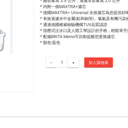
*
總容量為 3.5 公升，過濾水容量為 2.0 公升
*
內附一個MAXTRA+濾芯
*
德國MAXTRA+ Universal 全效濾芯為您提供
*
有效過濾水中金屬(鉛和銅等)、氯氣及有機污染
*
通過德國權威檢驗機構TUV品質認證
*
指壓式注水口及人體工學設計的手柄，輕鬆單手
*
配備BRITA Memo可自動提醒您更換濾芯
*
顏色:藍色
-
+
加入購物車