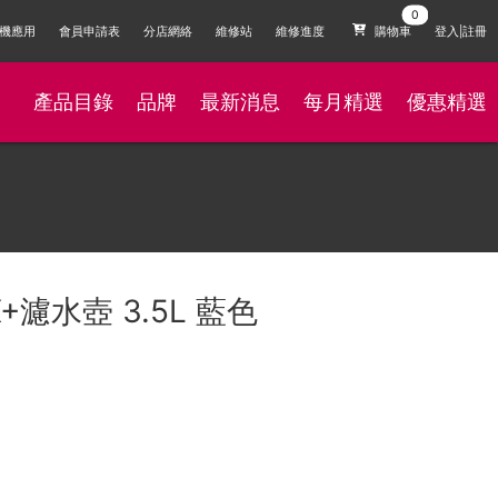
機應用
會員申請表
分店網絡
維修站
維修進度
購物車
登入|註冊
產品目錄
品牌
最新消息
每月精選
優惠精選
MX+濾水壺 3.5L 藍色