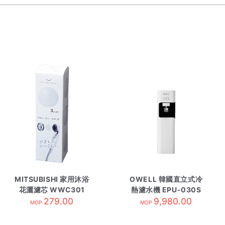
MITSUBISHI 家用沐浴
OWELL 韓國直立式冷
花灑濾芯 WWC301
熱濾水機 EPU-030S
279.00
9,980.00
白色
MOP
MOP