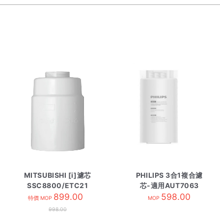
MITSUBISHI [i]濾芯
PHILIPS 3合1複合濾
SSC8800/ETC21
芯-適用AUT7063
899.00
AUT601CF
598.00
特價 MOP
MOP
998.00