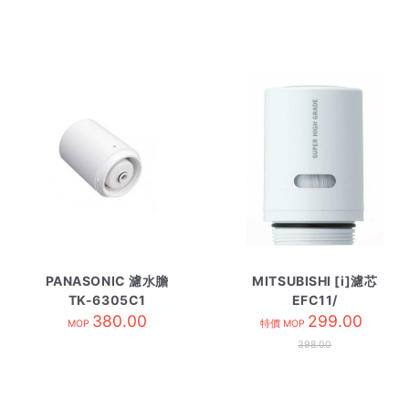
PANASONIC 濾水膽
MITSUBISHI [i]濾芯
TK-6305C1
EFC11/
380.00
299.00
MOP
特價 MOP
398.00