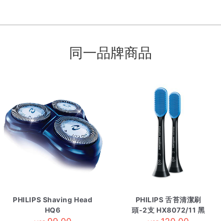
同一品牌商品
PHILIPS Shaving Head
PHILIPS 舌苔清潔刷
HQ6
頭-2支 HX8072/11 黑
色