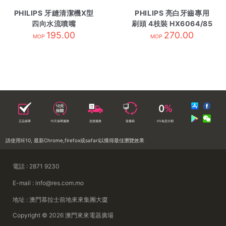
PHILIPS 牙縫清潔機X型
PHILIPS 亮白牙齒專用
四向水流噴嘴
刷頭 4枝裝 HX6064/85
HX3062/01 2枝裝
195.00
270.00
白
MOP
MOP
正品保障
10天保障服務
送貨服務
落樓易
0%免息分期
請使用IE10, 最新Chrome,firefox或safari以獲得最佳瀏覽效果
電話 : 2871 9230
E-mail : info@res.com.mo
地址 : 澳門慕拉士前地來來集團大廈
Copyright © 2026 澳門來來電器廣場