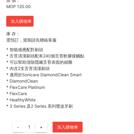
原 價：
MOP 120.00
加入購物車
庫 存：
需預訂，貨期請先聯絡客服
*
智能感應配對刷頭
*
舌苔清潔刷頭配有240個舌苔軟膠接觸點
*
可以幫助清除隱藏舌苔表面的細菌
*
內含2支舌苔清潔刷頭
*
適用於Sonicare DiamondClean Smart
*
DiamondClean
*
FlexCare Platinum
*
FlexCare
*
HealthyWhite
*
3 Series 及2 Series 系列聲波牙刷
-
+
加入購物車