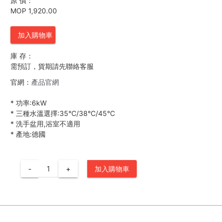
原 價：
MOP 1,920.00
加入購物車
庫 存：
需預訂，貨期請先聯絡客服
官網：
產品官網
*
功率:6kW
*
三種水溫選擇:35°C/38°C/45°C
*
洗手盆用,浴室不適用
*
產地:德國
-
+
加入購物車