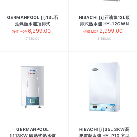
GERMANPOOL [i]13L石
HIBACHI [i]石油氣12L頂
油氣熱水爐頂排式
排式熱水爐 HY-12GWN
GPS413-LG-U 炭灰色
6,299.00
跟*46016
2,999.00
特價 MOP
特價 MOP
7,880.00
3,580.00
GERMANPOOL
HIBACHI [i]35L 3KW高
[i]13KW 即熱式熱水爐
壓電熱水爐 HY-P10 方型