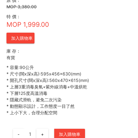
原 價：
MOP 3,380.00
特 價：
MOP 1,999.00
加入購物車
庫 存：
有貨
*
容量:90公升
*
尺寸(闊x深x高):595x456x630(mm)
*
開孔尺寸(闊x深x高):560x470x615(mm)
*
上層3重消毒臭氧+紫外線消毒+中溫烘乾
*
下層125度高溫消毒
*
隱藏式滑軌，避免二次污染
*
動態顯示設計，工作態度一目了然
*
上小下大，合理分配空間
-
+
加入購物車