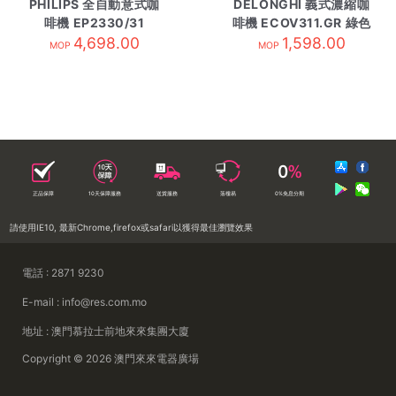
PHILIPS 全自動意式咖
DELONGHI 義式濃縮咖
啡機 EP2330/31
啡機 ECOV311.GR 綠色
4,698.00
1,598.00
MOP
MOP
正品保障
10天保障服務
送貨服務
落樓易
0%免息分期
請使用IE10, 最新Chrome,firefox或safari以獲得最佳瀏覽效果
電話 : 2871 9230
E-mail : info@res.com.mo
地址 : 澳門慕拉士前地來來集團大廈
Copyright © 2026 澳門來來電器廣場