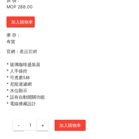
原 價：
MOP 288.00
加入購物車
庫 存：
有貨
官網：
產品官網
*
玻璃咖啡盛裝器
*
人手操控
*
可煮磨5杯
*
尼龍過濾網
*
水位顯示
*
設有自動開關功能
*
電線捲藏設計
-
+
加入購物車