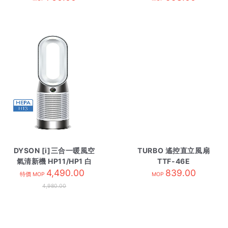
DYSON [i]三合一暖風空
TURBO 遙控直立風扇
氣清新機 HP11/HP1 白
TTF-46E
4,490.00
色
839.00
特價 MOP
MOP
4,980.00