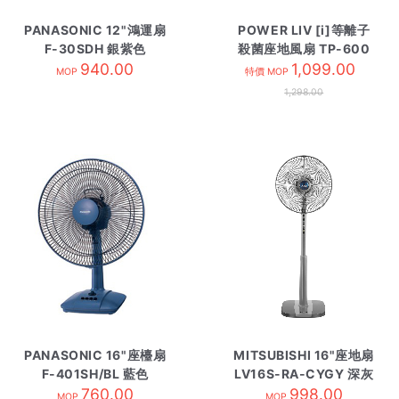
PANASONIC 12"鴻運扇
POWER LIV [i]等離子
F-30SDH 銀紫色
殺菌座地風扇 TP-600
940.00
灰色
1,099.00
MOP
特價 MOP
1,298.00
PANASONIC 16"座檯扇
MITSUBISHI 16"座地扇
F-401SH/BL 藍色
LV16S-RA-CYGY 深灰
760.00
998.00
MOP
MOP