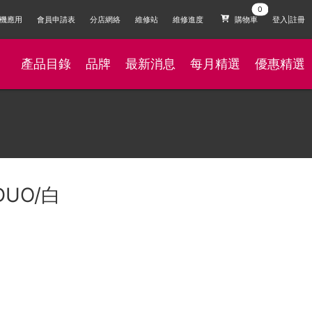
機應用
會員申請表
分店網絡
維修站
維修進度
購物車
登入|註冊
產品目錄
品牌
最新消息
每月精選
優惠精選
DUO/白