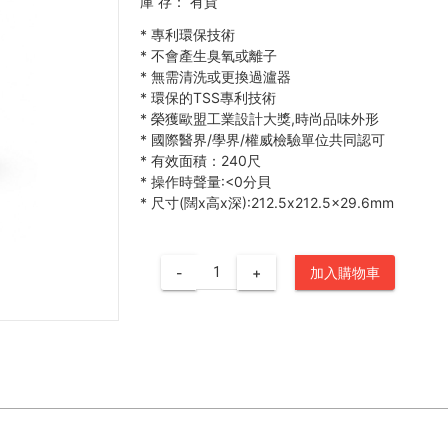
庫 存：
有貨
*
專利環保技術
*
不會產生臭氧或離子
*
無需清洗或更換過瀘器
*
環保的TSS專利技術
*
榮獲歐盟工業設計大獎,時尚品味外形
*
國際醫界/學界/權威檢驗單位共同認可
*
有效面積：240尺
*
操作時聲量:<0分貝
*
尺寸(闊x高x深):212.5x212.5x29.6mm
-
+
加入購物車