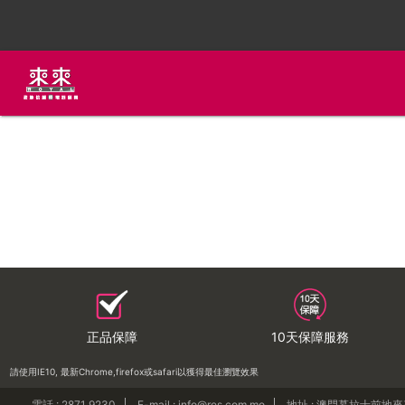
正品保障
10天保障服務
請使用IE10, 最新Chrome,firefox或safari以獲得最佳瀏覽效果
電話 : 2871 9230
E-mail : info@res.com.mo
地址 : 澳門慕拉士前地