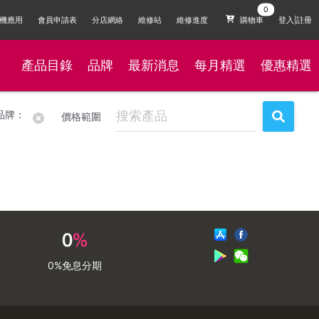
機應用
會員申請表
分店網絡
維修站
維修進度
購物車
登入|註冊
產品目錄
品牌
最新消息
每月精選
優惠精選
品牌：
價格範圍
0%免息分期