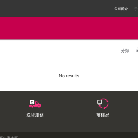
公司簡介
手
分類
No results
送貨服務
落樓易
來來集團大廈