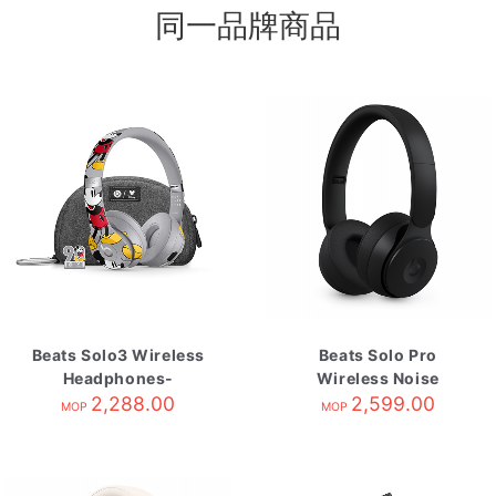
同一品牌商品
Beats Solo3 Wireless
Beats Solo Pro
Headphones-
Wireless Noise
Mickey's 90th
2,288.00
Cancelling
2,599.00
MOP
MOP
Headphones-Black