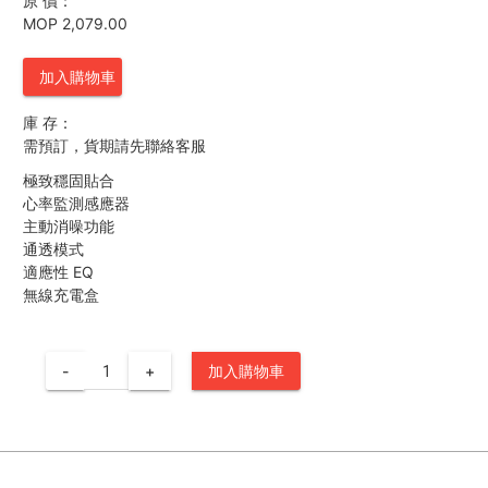
原 價：
MOP 2,079.00
加入購物車
庫 存：
需預訂，貨期請先聯絡客服
極致穩固貼合
心率監測感應器
主動消噪功能
通透模式
適應性 EQ
無線充電盒
-
+
加入購物車