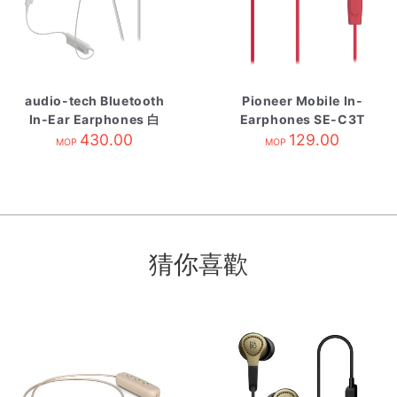
audio-tech Bluetooth
Pioneer Mobile In-
In-Ear Earphones 白
Earphones SE-C3T
ATH-CK200BT WH
430.00
129.00
Red
MOP
MOP
猜你喜歡