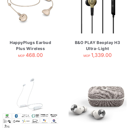
HappyPlugs Earbud
B&O PLAY Beoplay H3
Plus Wireless
Ultra-Light
Champagne
468.00
Earphones
1,339.00
MOP
MOP
Champagne