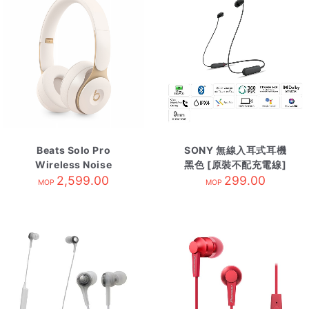
Beats Solo Pro
SONY 無線入耳式耳機
Wireless Noise
黑色 [原裝不配充電線]
Cancelling
2,599.00
WI-C100/BZE
299.00
MOP
MOP
Headphones-Ivory