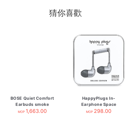
猜你喜歡
BOSE Quiet Comfort
HappyPlugs In-
Earbuds smoke
Earphone Space
1,663.00
white
Grey
298.00
MOP
MOP