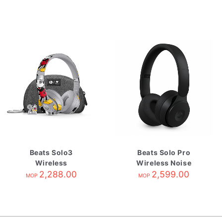
Beats Solo3
Beats Solo Pro
Wireless
Wireless Noise
Headphones-
2,288.00
Cancelling
2,599.00
MOP
MOP
Mickey's 90th
Headphones-Black