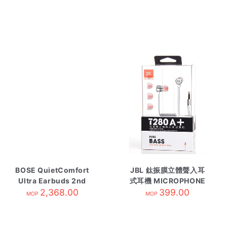
BOSE QuietComfort
JBL 鈦振膜立體聲入耳
Ultra Earbuds 2nd
式耳機 MICROPHONE
Gen White
2,368.00
399.00
MOP
MOP