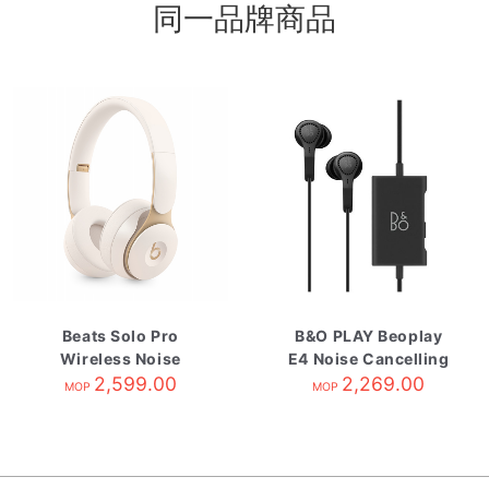
同一品牌商品
Beats Solo Pro
B&O PLAY Beoplay
Wireless Noise
E4 Noise Cancelling
Cancelling
2,599.00
Earphones Black
2,269.00
MOP
MOP
Headphones-Ivory