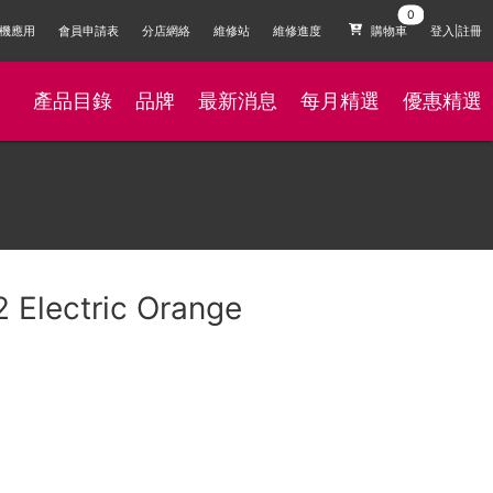
機應用
會員申請表
分店網絡
維修站
維修進度
購物車
登入|註冊
產品目錄
品牌
最新消息
每月精選
優惠精選
 Electric Orange