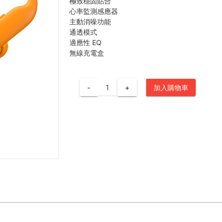
極致穩固貼合
心率監測感應器
主動消噪功能
通透模式
適應性 EQ
無線充電盒
-
+
加入購物車