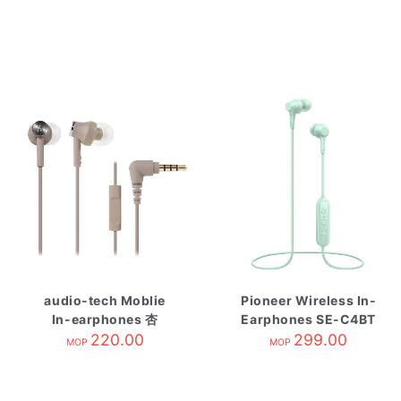
audio-tech Moblie
Pioneer Wireless In-
In-earphones 杏
Earphones SE-C4BT
ATH-CK350is BG
220.00
Green
299.00
MOP
MOP