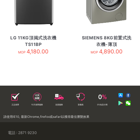
LG 11KG頂揭式洗衣機
SIEMENS 8KG前置式洗
TS11BP
衣機-薄頂
4,180.00
WS12S4B5HK 黑色
4,890.00
MOP
MOP
正品保障
10天保障服務
送貨服務
落樓易
0%免息分期
請使用IE10, 最新Chrome,firefox或safari以獲得最佳瀏覽效果
電話 : 2871 9230