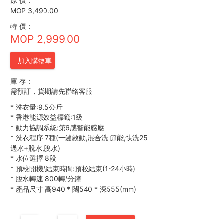
原 價：
MOP 3,490.00
特 價：
MOP 2,999.00
加入購物車
庫 存：
需預訂，貨期請先聯絡客服
*
洗衣量:9.5公斤
*
香港能源效益標籤:1級
*
動力協調系統:第6感智能感應
*
洗衣程序:7種(一鍵啟動,混合洗,節能,快洗25
過水+脫水,脫水)
*
水位選擇:8段
*
預校開機/結束時間:預校結束(1-24小時)
*
脫水轉速:800轉/分鐘
*
產品尺寸:高940
*
闊540
*
深555(mm)