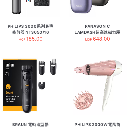
PHILIPS 3000系列鼻毛
PANASONIC
修剪器 NT3650/16
LAMDASH超高速磁力驅
185.00
動電鬚刨 ESCM3A/K黑
648.00
MOP
MOP
BRAUN 電動造型器
PHILIPS 2300W電風筒