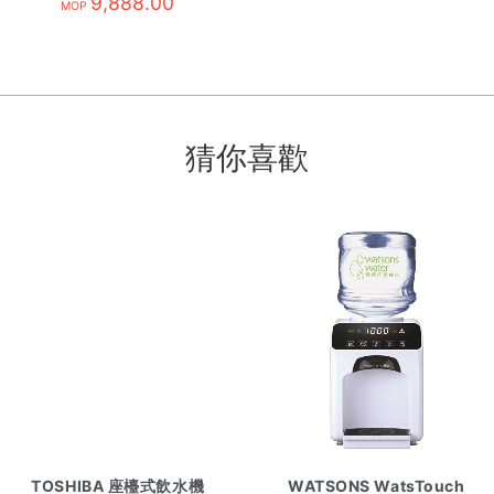
30張水券/需訂 黑
9,888.00
MOP
猜你喜歡
TOSHIBA 座檯式飲水機
WATSONS WatsTouch