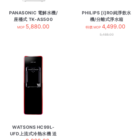
PANASONIC 電解水機/
PHILIPS [i]RO純淨飲水
座檯式 TK-AS500
機/分離式淨水箱
5,880.00
ADD6921DG/90 炭灰
4,499.00
MOP
特價 MOP
色
5,488.00
WATSONS HC99L-
UFD上流式冷熱水機 送