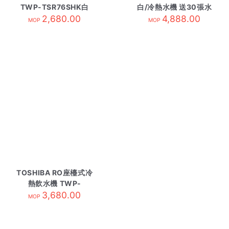
TWP-TSR76SHK白
白/冷熱水機 送30張水
2,680.00
券/需訂貨
4,888.00
MOP
MOP
TOSHIBA RO座檯式冷
熱飲水機 TWP-
W2265THK/W
3,680.00
MOP