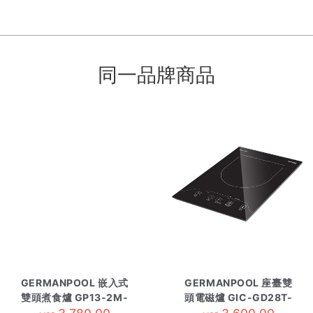
同一品牌商品
GERMANPOOL 嵌入式
GERMANPOOL 座臺雙
雙頭煮食爐 GP13-2M-
頭電磁爐 GIC-GD28T-
LG
S