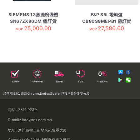
SIEMENS 13套洗碗碟機
F&P 85L電焗爐
SN67ZX86DM 需訂貨
OB90S9MEPB1 需訂貨
25,000.00
27,580.00
MOP
MOP
正品保障
10天保障服務
送貨服務
落樓易
0%免息分期
請使用IE10, 最新Chrome,firefox或safari以獲得最佳瀏覽效果
電話 : 2871 9230
E-mail : info@res.com.mo
地址 : 澳門慕拉士前地來來集團大廈
Copyright © 2026 澳門來來電器廣場