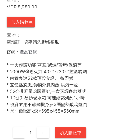
原 價：
MOP 8,980.00
加入購物車
庫 存：
需預訂，貨期請先聯絡客服
官網：
產品官網
*
十大預設功能:蒸煮/烤焗/蒸烤/保溫等
*
2000W強勁火力,40℃-230℃控溫範圍
*
內置多達52款預設食譜,一按即煮
*
立體熱旋風,食物外脆內嫩,烘焙一流
*
52公升容量,3層層架,一次烹調多款菜式
*
1.2公升易拆儲水箱,可連續蒸烤約1小時
*
優質耐用不鏽鋼機身及3層隔熱玻璃爐門
*
尺寸(闊x高x深):595x455x550mm
-
+
加入購物車