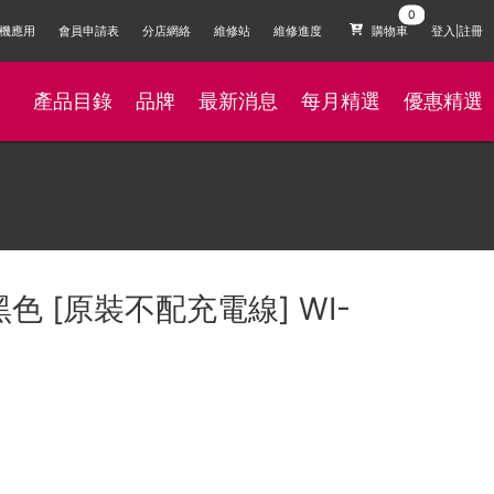
機應用
會員申請表
分店網絡
維修站
維修進度
購物車
登入|註冊
產品目錄
品牌
最新消息
每月精選
優惠精選
色 [原裝不配充電線] WI-