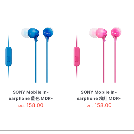
SONY Mobile In-
SONY Mobile In-
earphone 藍色 MDR-
earphone 粉紅 MDR-
EX15APLIC
158.00
EX15APPIC
158.00
MOP
MOP