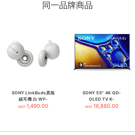
同一品牌商品
SONY LinkBuds真無
SONY 55" 4K QD-
線耳機 白 WF-
OLED TV K-
L900/WM
1,490.00
55XR80M2
16,880.00
MOP
MOP