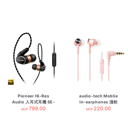
Pioneer Hi-Res
audio-tech Moblie
Audio 入耳式耳機 SE-
In-earphones 淺粉
CH9T
799.00
ATH-CK350is PK
220.00
MOP
MOP