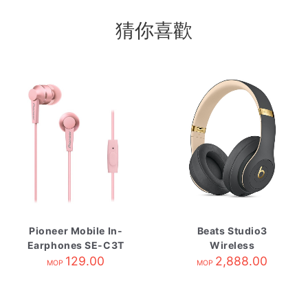
猜你喜歡
Pioneer Mobile In-
Beats Studio3
Earphones SE-C3T
Wireless
Rose
129.00
Headphones
2,888.00
MOP
MOP
Shadow Grey