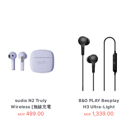
sudio N2 Truly
B&O PLAY Beoplay
Wireless [無線充電
H3 Ultra-Light
盒] Purple
499.00
Earphones Black
1,339.00
MOP
MOP