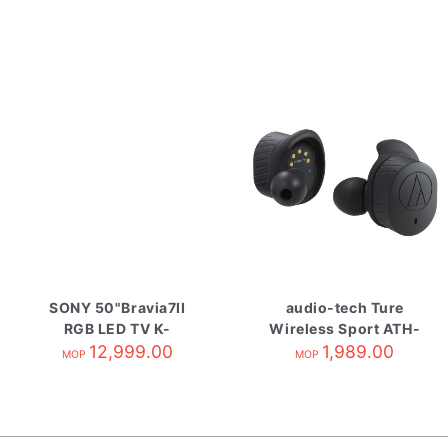
SONY 50"Bravia7II
audio-tech Ture
RGB LED TV K-
Wireless Sport ATH-
50XR70M2
12,999.00
SPORT7TW Black
1,989.00
MOP
MOP