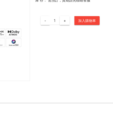
庫 存：
需預訂，貨期請先聯絡客服
-
+
加入購物車