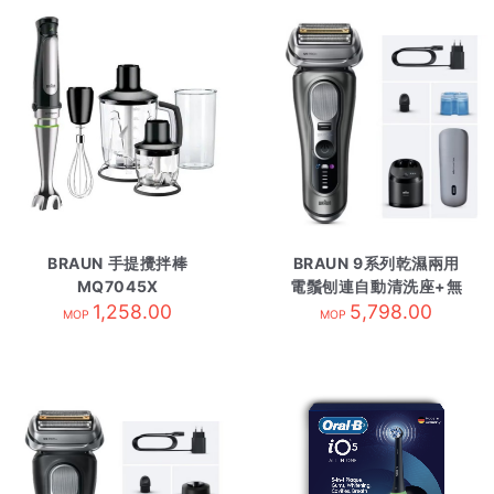
BRAUN 手提攪拌棒
BRAUN 9系列乾濕兩用
MQ7045X
電鬚刨連自動清洗座+無
1,258.00
線充電 9675cc 灰色
5,798.00
MOP
MOP