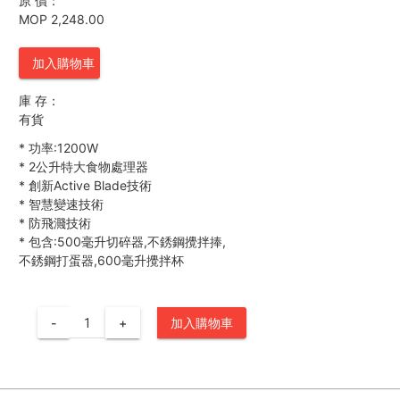
原 價：
MOP 2,248.00
加入購物車
庫 存：
有貨
*
功率:1200W
*
2公升特大食物處理器
*
創新Active Blade技術
*
智慧變速技術
*
防飛濺技術
*
包含:500毫升切碎器,不銹鋼攪拌捧,
不銹鋼打蛋器,600毫升攪拌杯
-
+
加入購物車