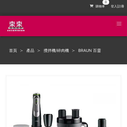
購物車
登入|註冊
首頁
產品
攪拌機/碎肉機
BRAUN 百靈