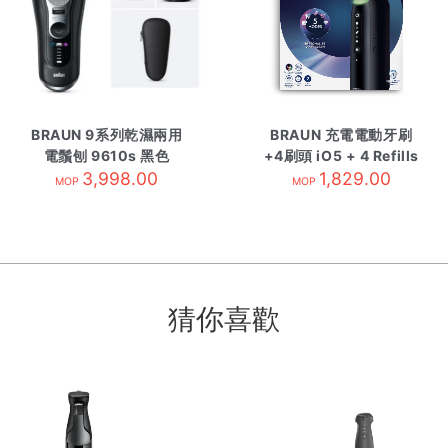
BRAUN 9系列乾濕兩用
BRAUN 充電電動牙刷
電鬚刨 9610s 黑色
+4刷頭 iO5 + 4 Refills
3,998.00
1,829.00
黑色
MOP
MOP
猜你喜歡