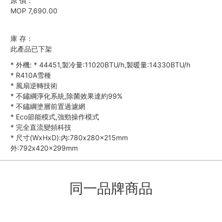
原 價：
MOP 7,690.00
庫 存：
此產品已下架
*
外機:
*
44451,製冷量:11020BTU/h,製暖量:14330BTU/h
*
R410A雪種
*
風扇逆轉技術
*
不鏽綱淨化系統,除菌效果達約99%
*
不鏽綱塗層前置過濾網
*
Eco節能模式,強勁操作模式
*
完全直流變頻科技
*
尺寸(WxHxD):內:780x280x215mm
外:792x420x299mm
同一品牌商品