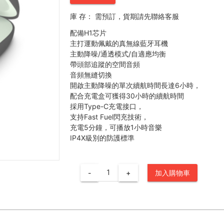
庫 存：
需預訂，貨期請先聯絡客服
配備H1芯片
主打運動佩戴的真無線藍牙耳機
主動降噪/通透模式/自適應均衡
帶頭部追蹤的空間音頻
音頻無縫切換
開啟主動降噪的單次續航時間長達6小時，
配合充電盒可獲得30小時的續航時間
採用Type-C充電接口，
支持Fast Fuel閃充技術，
充電5分鐘，可播放1小時音樂
IP4X級別的防護標準
-
+
加入購物車