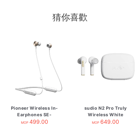
猜你喜歡
Pioneer Wireless In-
sudio N2 Pro Truly
Earphones SE-
Wireless White
QL7BTG 金
499.00
649.00
MOP
MOP