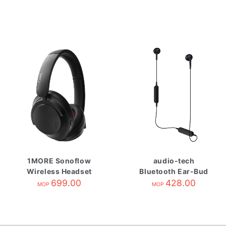
1MORE Sonoflow
audio-tech
Wireless Headset
Bluetooth Ear-Bud
Black 需退回供應商
699.00
Earphones 黑 ATH-
428.00
MOP
MOP
C200BT BK