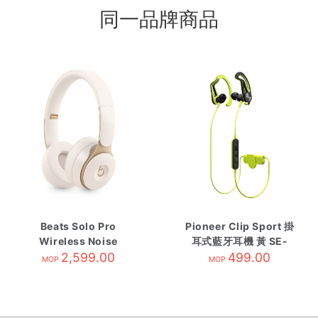
同一品牌商品
Beats Solo Pro
Pioneer Clip Sport 掛
Wireless Noise
耳式藍牙耳機 黃 SE-
Cancelling
2,599.00
E7BTY
499.00
MOP
MOP
Headphones-Ivory