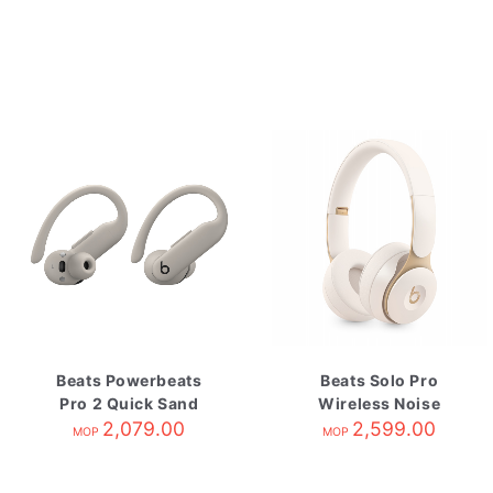
Beats Powerbeats
Beats Solo Pro
Pro 2 Quick Sand
Wireless Noise
2,079.00
Cancelling
2,599.00
MOP
MOP
Headphones-Ivory