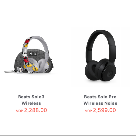
Beats Solo3
Beats Solo Pro
Wireless
Wireless Noise
Headphones-
2,288.00
Cancelling
2,599.00
MOP
MOP
Mickey's 90th
Headphones-Black