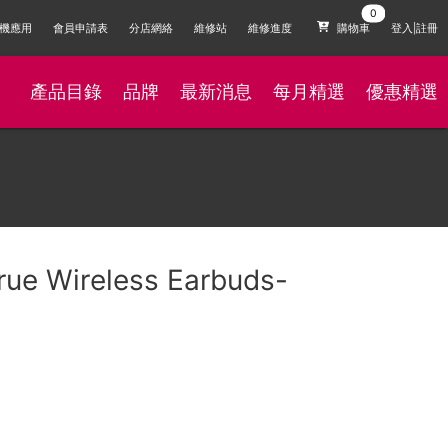
機應用
會員申請表
分店網絡
維修站
維修進度
購物車
登入|註冊
產品目錄
品牌
最新消息
每月精選
優惠精選
True Wireless Earbuds-