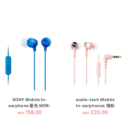
SONY Mobile In-
audio-tech Moblie
earphone 藍色 MDR-
In-earphones 淺粉
EX15APLIC
158.00
ATH-CK350is PK
220.00
MOP
MOP