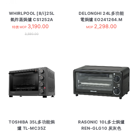
WHIRLPOOL [8/i]25L
DELONGHI 24L多功能
氣炸蒸焗爐 CS1252A
電焗爐 EO241264.M
牛油果綠
3,190.00
2,298.00
特價 MOP
MOP
3,590.00
TOSHIBA 35L多功能焗
RASONIC 10L多士焗爐
爐 TL-MC35Z
REN-GLG10 炭灰色