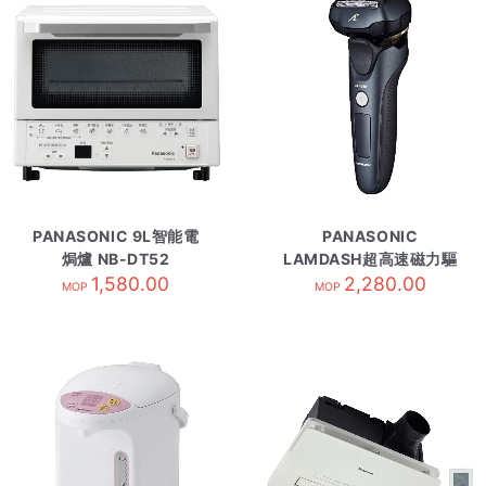
PANASONIC 9L智能電
PANASONIC
焗爐 NB-DT52
LAMDASH超高速磁力驅
1,580.00
動電鬚刨 ESLV67
2,280.00
MOP
MOP