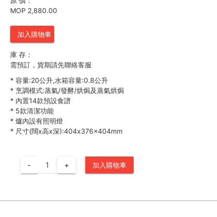
原 價：
MOP 2,880.00
加入購物車
庫 存：
需預訂，貨期請先聯絡客服
*
容量:20公升,水箱容量:0.8公升
*
烹調模式:蒸氣/發酵/烘焗及蒸氣烘焗
*
內置14款預設食譜
*
5款清潔功能
*
爐內設有照明燈
*
尺寸(闊x高x深):404x376x404mm
-
+
加入購物車