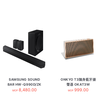
SAMSUNG SOUND
ONKYO T3隨身藍牙揚
BAR HW-Q990D/ZK
聲器 OKAT3W
8,480.00
999.00
MOP
MOP