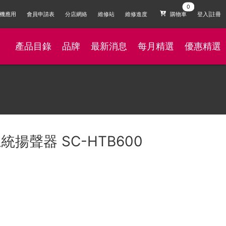
機應用
會員申請表
分店網絡
維修站
維修進度
購物車
登入|註冊
產品目錄
品牌
最新消息
每月精選
優惠精選
統揚聲器 SC-HTB600