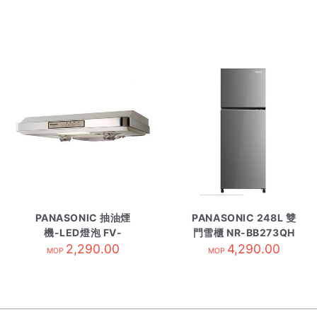
PANASONIC 抽油煙
PANASONIC 248L 雙
機-LED燈泡 FV-
門雪櫃 NR-BB273QH
712N/W 白
2,290.00
4,290.00
銀色
MOP
MOP