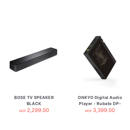
BOSE TV SPEAKER
ONKYO Digital Audio
BLACK
Player - Rubato DP-
2,299.00
3,399.00
S1
MOP
MOP