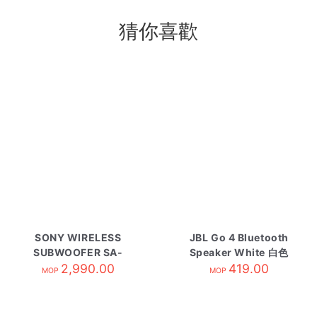
猜你喜歡
SONY WIRELESS
JBL Go 4 Bluetooth
SUBWOOFER SA-
Speaker White 白色
2,990.00
SW3
419.00
MOP
MOP