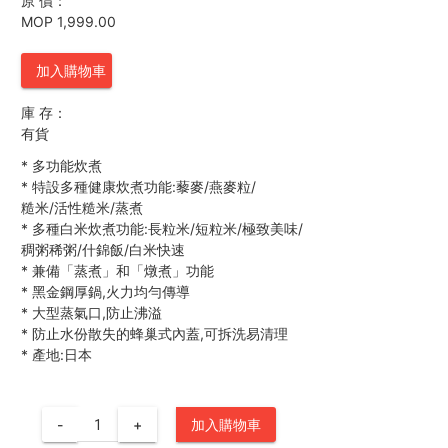
原 價：
MOP 1,999.00
加入購物車
庫 存：
有貨
*
多功能炊煮
*
特設多種健康炊煮功能:藜麥/燕麥粒/
糙米/活性糙米/蒸煮
*
多種白米炊煮功能:長粒米/短粒米/極致美味/
稠粥稀粥/什錦飯/白米快速
*
兼備「蒸煮」和「燉煮」功能
*
黑金鋼厚鍋,火力均勻傳導
*
大型蒸氣口,防止沸溢
*
防止水份散失的蜂巢式內蓋,可拆洗易清理
*
產地:日本
-
+
加入購物車