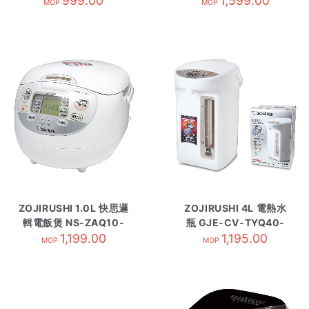
999.00
1,599.00
MOP
MOP
ZOJIRUSHI 1.0L 快思邏
ZOJIRUSHI 4L 電熱水
輯電飯煲 NS-ZAQ10-
瓶 GJE-CV-TYQ40-
1,199.00
WZ
1,195.00
WA
MOP
MOP