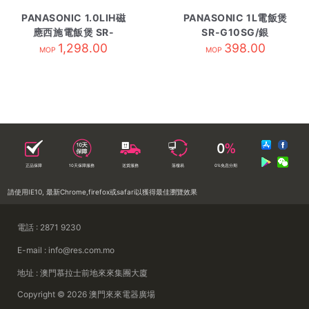
PANASONIC 1.0LIH磁
PANASONIC 1L電飯煲
應西施電飯煲 SR-
SR-G10SG/銀
AL108 白
1,298.00
398.00
MOP
MOP
正品保障
10天保障服務
送貨服務
落樓易
0%免息分期
請使用IE10, 最新Chrome,firefox或safari以獲得最佳瀏覽效果
電話 : 2871 9230
E-mail : info@res.com.mo
地址 : 澳門慕拉士前地來來集團大廈
Copyright © 2026 澳門來來電器廣場