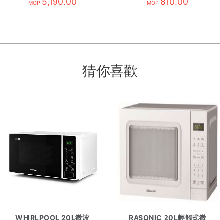
R32 內
5,190.00
810.00
黑
MOP
MOP
猜你喜歡
WHIRLPOOL 20L微波
RASONIC 20L輕觸式微