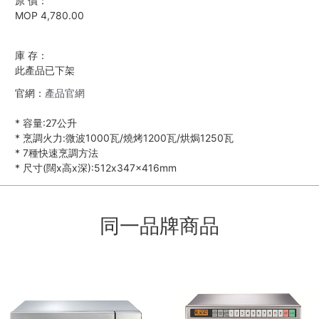
原 價：
MOP 4,780.00
庫 存：
此產品已下架
官網：
產品官網
*
容量:27公升
*
烹調火力:微波1000瓦/燒烤1200瓦/烘焗1250瓦
*
7種快速烹調方法
*
尺寸(闊x高x深):512x347x416mm
同一品牌商品