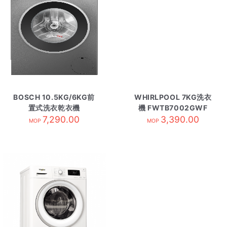
BOSCH 10.5KG/6KG前
WHIRLPOOL 7KG洗衣
置式洗衣乾衣機
機 FWTB7002GWF
WNG254R1GB 黑色
7,290.00
3,390.00
MOP
MOP