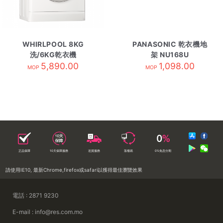
WHIRLPOOL 8KG
PANASONIC 乾衣機地
洗/6KG乾衣機
架 NU168U
WFCR86430
5,890.00
1,098.00
MOP
MOP
正品保障
10天保障服務
送貨服務
落樓易
0%免息分期
請使用IE10, 最新Chrome,firefox或safari以獲得最佳瀏覽效果
電話 : 2871 9230
E-mail : info@res.com.mo