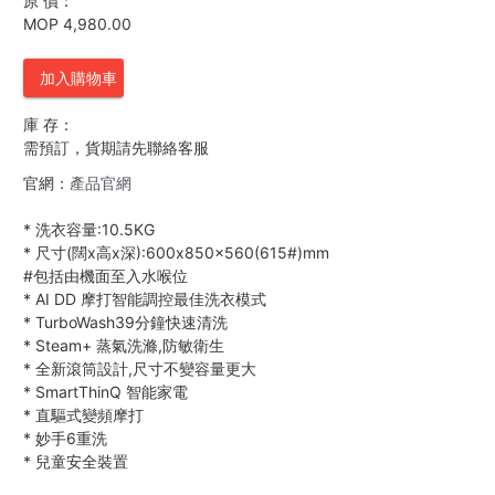
原 價：
MOP 4,980.00
加入購物車
庫 存：
需預訂，貨期請先聯絡客服
官網：
產品官網
*
洗衣容量:10.5KG
*
尺寸(闊x高x深):600x850x560(615#)mm
#包括由機面至入水喉位
*
AI DD 摩打智能調控最佳洗衣模式
*
TurboWash39分鐘快速清洗
*
Steam+ 蒸氣洗滌,防敏衛生
*
全新滾筒設計,尺寸不變容量更大
*
SmartThinQ 智能家電
*
直驅式變頻摩打
*
妙手6重洗
*
兒童安全裝置