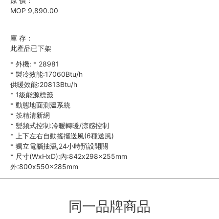
原 價：
MOP 9,890.00
庫 存：
此產品已下架
*
外機:
*
28981
*
製冷效能:17060Btu/h
供暖效能:20813Btu/h
*
1級能源標籤
*
動態地面測溫系統
*
茶精清新網
*
變頻式控制:冷暖轉暖/涼感控制
*
上下左右自動搖擺送風(6種送風)
*
獨立電腦抽濕,24小時預設開關
*
尺寸(WxHxD):內:842x298x255mm
外:800x550x285mm
同一品牌商品