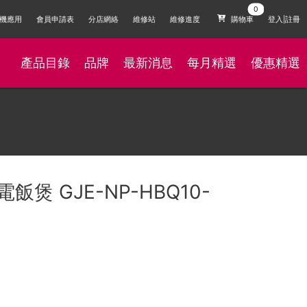
機應用
會員申請表
分店網絡
維修站
維修進度
購物車
登入|註冊
產品目錄
品牌
最新消息
每月精選
優惠精選
電飯煲 GJE-NP-HBQ10-