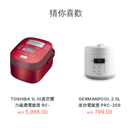
猜你喜歡
TOSHIBA 1L IH真空壓
GERMANPOOL 2.5L
力磁應電飯煲 RC-
迷你電飯煲 PRC-256
DX10H/R紅
5,988.00
799.00
MOP
MOP