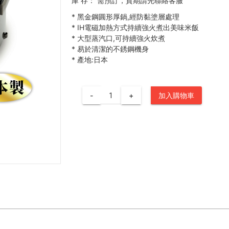
庫 存：
需預訂，貨期請先聯絡客服
*
黑金鋼圓形厚鍋,經防黏塗層處理
*
IH電磁加熱方式持續強火煮出美味米飯
*
大型蒸汽口,可持續強火炊煮
*
易於清潔的不銹鋼機身
*
產地:日本
-
+
加入購物車