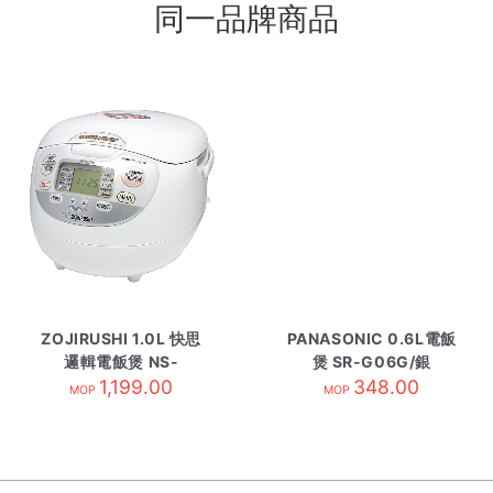
同一品牌商品
ZOJIRUSHI 1.0L 快思
PANASONIC 0.6L電飯
邏輯電飯煲 NS-
煲 SR-G06G/銀
ZAQ10-WZ
1,199.00
348.00
MOP
MOP