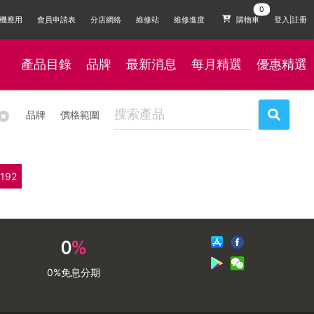
機應用
會員申請表
分店網絡
維修站
維修進度
購物車
登入|註冊
產品目錄
品牌
最新消息
每月精選
優惠精選
品牌
價格範圍
192
0%免息分期