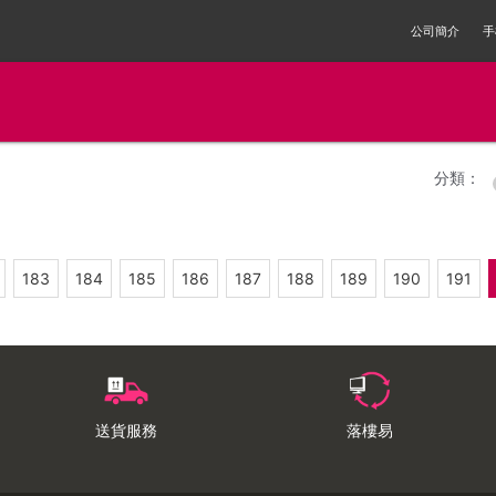
公司簡介
手
分類：
183
184
185
186
187
188
189
190
191
送貨服務
落樓易