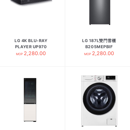
LG 4K BLU-RAY
LG 187L雙門雪櫃
PLAYER UP970
B205MEPBIF
2,280.00
2,280.00
MOP
MOP