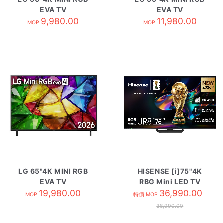
EVA TV
EVA TV
50MRG85BCA
9,980.00
55MRG85BCA
11,980.00
MOP
MOP
LG 65"4K MINI RGB
HISENSE [i]75"4K
EVA TV
RBG Mini LED TV
65MRG85BCA
19,980.00
75UR8S
36,990.00
MOP
特價 MOP
38,990.00