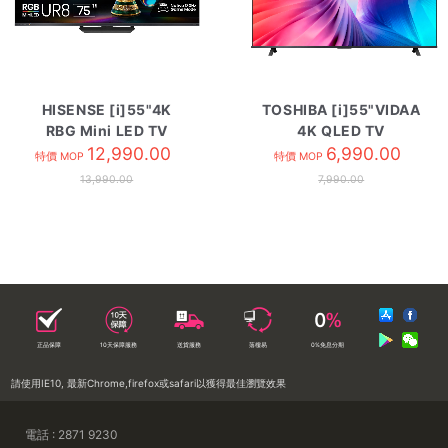
HISENSE [i]55"4K
TOSHIBA [i]55"VIDAA
RBG Mini LED TV
4K QLED TV
55UR8S
12,990.00
55Z570SP
6,990.00
特價 MOP
特價 MOP
13,990.00
7,990.00
正品保障
10天保障服務
送貨服務
落樓易
0%免息分期
請使用IE10, 最新Chrome,firefox或safari以獲得最佳瀏覽效果
電話 : 2871 9230