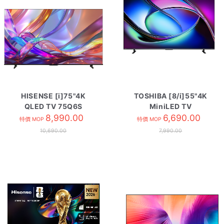
HISENSE [i]75"4K
TOSHIBA [8/i]55"4K
QLED TV 75Q6S
MiniLED TV
8,990.00
55Z670SK
6,690.00
特價 MOP
特價 MOP
10,690.00
7,990.00