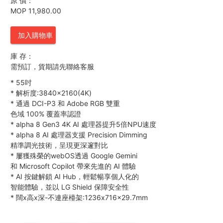
原 價：
MOP 11,980.00
加入購物車
庫 存：
需預訂，貨期請先聯絡客服
*
55吋
*
解析度:3840×2160(4K)
*
通過 DCI-P3 和 Adobe RGB 雙重
色域 100% 覆蓋率認證
*
alpha 8 Gen3 4K AI 處理器提升5倍NPU速度
*
alpha 8 AI 處理器支援 Precision Dimming
精準調光技術，呈現更深邃對比
*
屢獲殊榮的webOS透過 Google Gemini
和 Microsoft Copilot 帶來先進的 AI 體驗
*
AI 按鍵解鎖 AI Hub，輕鬆暢享個人化的
智能體驗，並以 LG Shield 保障安全性
*
闊x高x深-不連座檯架:1236x716x29.7mm