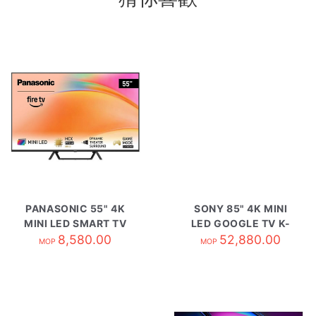
PANASONIC 55" 4K
SONY 85" 4K MINI
MINI LED SMART TV
LED GOOGLE TV K-
TV-55W95BGH
8,580.00
52,880.00
85XR70
MOP
MOP