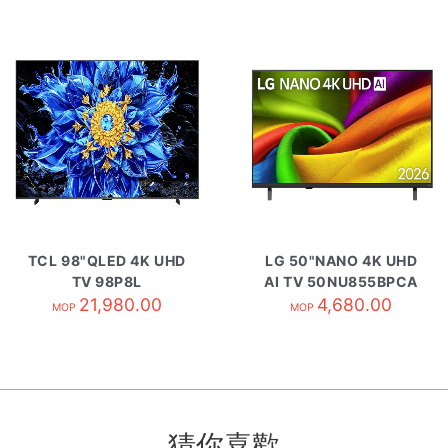
TCL 98"QLED 4K UHD
LG 50"NANO 4K UHD
TV 98P8L
AI TV 50NU855BPCA
21,980.00
4,680.00
MOP
MOP
猜你喜歡