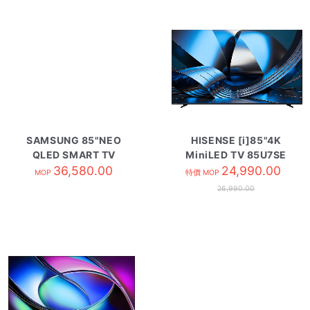
SAMSUNG 85"NEO
HISENSE [i]85"4K
QLED SMART TV
MiniLED TV 85U7SE
QA85QN70HAJXZK
36,580.00
24,990.00
MOP
特價 MOP
26,990.00