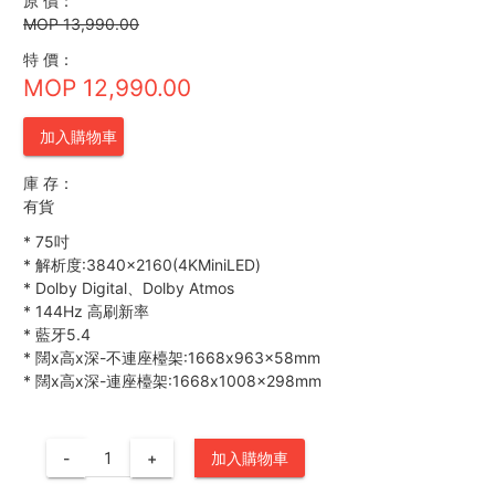
原 價：
MOP 13,990.00
特 價：
MOP 12,990.00
加入購物車
庫 存：
有貨
*
75吋
*
解析度:3840×2160(4KMiniLED)
*
Dolby Digital、Dolby Atmos
*
144Hz 高刷新率
*
藍牙5.4
*
闊x高x深-不連座檯架:1668x963x58mm
*
闊x高x深-連座檯架:1668x1008x298mm
-
+
加入購物車