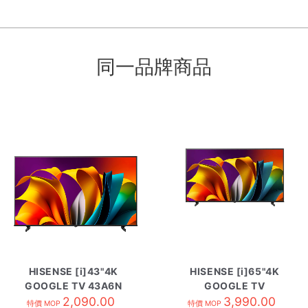
同一品牌商品
HISENSE [i]43"4K
HISENSE [i]65"4K
GOOGLE TV 43A6N
GOOGLE TV
2,090.00
HK65A6N
3,990.00
特價 MOP
特價 MOP