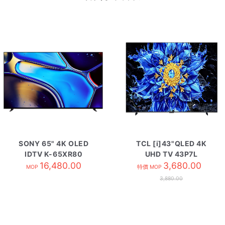
SONY 65" 4K OLED
TCL [i]43"QLED 4K
IDTV K-65XR80
UHD TV 43P7L
16,480.00
3,680.00
MOP
特價 MOP
3,880.00