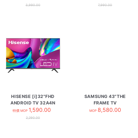
3,990.00
7,990.00
HISENSE [i]32"FHD
SAMSUNG 43"THE
ANDROID TV 32A4N
FRAME TV
1,590.00
QA43LS03HEJXZK
8,580.00
特價 MOP
MOP
2,290.00