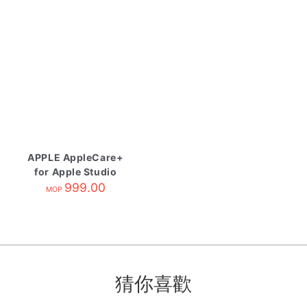
APPLE AppleCare+
for Apple Studio
Display
999.00
MOP
猜你喜歡