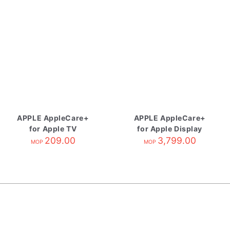
APPLE AppleCare+
APPLE AppleCare+
for Apple TV
for Apple Display
209.00
3,799.00
MOP
MOP