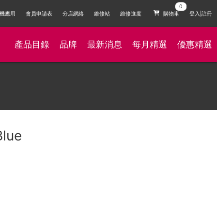
機應用
會員申請表
分店網絡
維修站
維修進度
購物車
登入|註冊
產品目錄
品牌
最新消息
每月精選
優惠精選
Blue