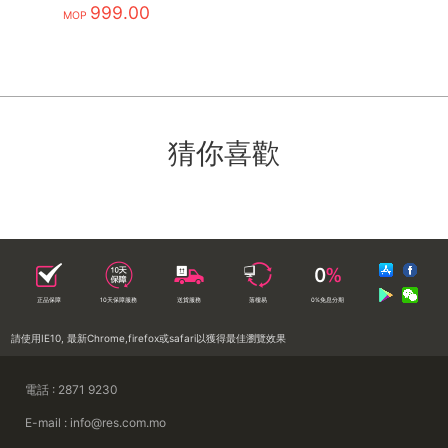
Display
999.00
MOP
猜你喜歡
正品保障
10天保障服務
送貨服務
落樓易
0%免息分期
請使用IE10, 最新Chrome,firefox或safari以獲得最佳瀏覽效果
電話 : 2871 9230
E-mail : info@res.com.mo