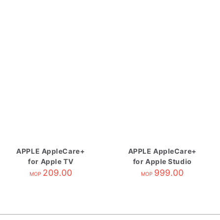
APPLE AppleCare+
APPLE AppleCare+
for Apple TV
for Apple Studio
209.00
Display
999.00
MOP
MOP