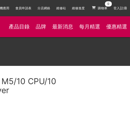
機應用
會員申請表
分店網絡
維修站
維修進度
購物車
登入|註冊
產品目錄
品牌
最新消息
每月精選
優惠精選
 M5/10 CPU/10
ver