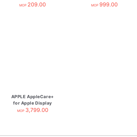
209.00
Display
999.00
MOP
MOP
APPLE AppleCare+
for Apple Display
3,799.00
MOP