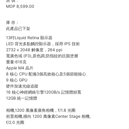
原 價：
MOP 8,599.00
庫 存：
此產品已下架
13吋Liquid Retina 顯示器
LED 背光多點觸控顯示器，採用 IPS 技術
2732 x 2048 解像度，264 ppi
寬廣色域 (P3),原色調,防指紋的抗脂塗層
重量:616克
Apple M4 晶片
8 核心 CPU 配備3個高效核心及5個節能核心
9 核心 GPU
硬件加速光線追蹤
16 核心神經網絡引擎120GB/s 記憶體頻寬
12GB 統一記憶體
相機,1200 萬像素廣角相機，f/1.8 光圈
前置相機,橫向 1200 萬像素Center Stage 相機,
f/2.0 光圈