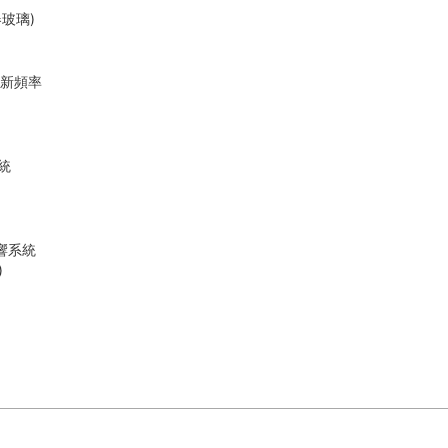
器玻璃)
應更新頻率
系統
錄
響系統
)