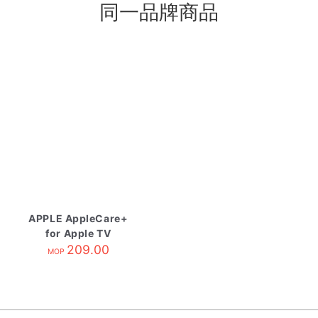
同一品牌商品
APPLE AppleCare+
for Apple TV
209.00
MOP