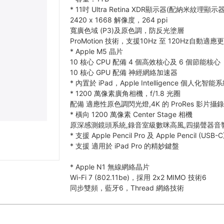
*
11吋 Ultra Retina XDR顯示器(配納米紋理顯示
2420 x 1668 解像度，264 ppi
寬廣色域 (P3)及原色調，防反光塗層
ProMotion 技術，支援10Hz 至 120Hz自動適
*
Apple M5 晶片
10 核心 CPU 配備 4 個高效核心及 6 個節能核心
10 核心 GPU 配備 神經網絡加速器
*
內置於 iPad，Apple Intelligence 個人化智能
*
1200 萬像素廣角相機，f/1.8 光圈
配備 適應性原色調閃光燈,4K 的 ProRes 影片攝
*
橫向 1200 萬像素 Center Stage 相機
原深感測鏡頭系統,錄音室級數咪高風,四揚聲器音
*
支援 Apple Pencil Pro 及 Apple Pencil (USB-C
*
支援 適用於 iPad Pro 的精妙鍵盤
*
Apple N1 無線網絡晶片
Wi-Fi 7 (802.11be)，採用 2x2 MIMO 技術6
同步雙頻，藍牙6，Thread 網絡技術