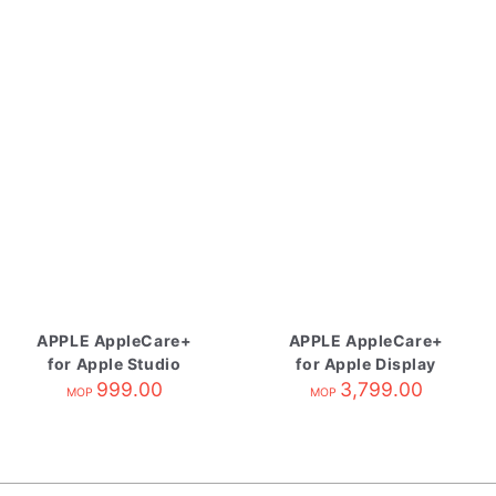
APPLE AppleCare+
APPLE AppleCare+
for Apple Studio
for Apple Display
Display
999.00
3,799.00
MOP
MOP