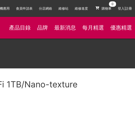
機應用
會員申請表
分店網絡
維修站
維修進度
購物車
登入|註冊
產品目錄
品牌
最新消息
每月精選
優惠精選
Fi 1TB/Nano-texture