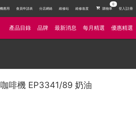
機應用
會員申請表
分店網絡
維修站
維修進度
購物車
登入|註冊
產品目錄
品牌
最新消息
每月精選
優惠精選
咖啡機 EP3341/89 奶油