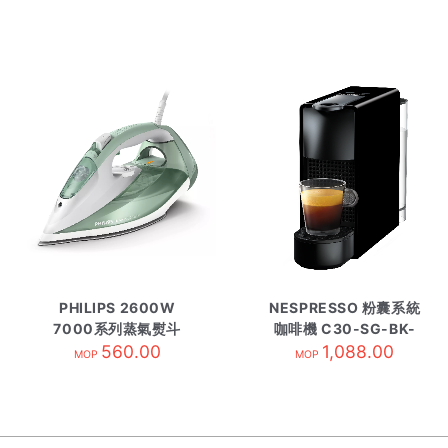
PHILIPS 2600W
NESPRESSO 粉囊系統
7000系列蒸氣熨斗
咖啡機 C30-SG-BK-
DST7012/70 淺綠色
560.00
NE/2黑
1,088.00
MOP
MOP