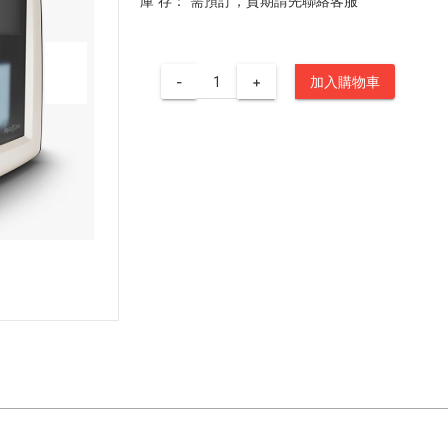
庫 存：
需預訂，貨期請先聯絡客服
-
+
加入購物車