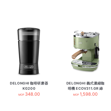
DELONGHI 咖啡研磨器
DELONGHI 義式濃縮咖
KG200
啡機 ECOV311.GR 綠
348.00
1,598.00
色
MOP
MOP