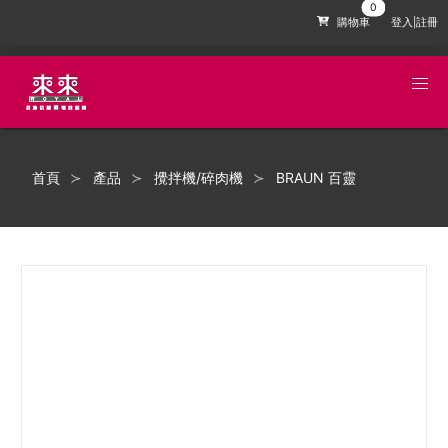
購物車
登入|註冊
首頁
產品
攪拌機/碎肉機
BRAUN 百靈