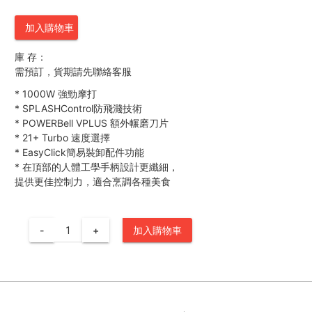
加入購物車
庫 存：
需預訂，貨期請先聯絡客服
*
1000W 強勁摩打
*
SPLASHControl防飛濺技術
*
POWERBell VPLUS 額外輾磨刀片
*
21+ Turbo 速度選擇
*
EasyClick簡易裝卸配件功能
*
在頂部的人體工學手柄設計更纖細，
提供更佳控制力，適合烹調各種美食
-
+
加入購物車