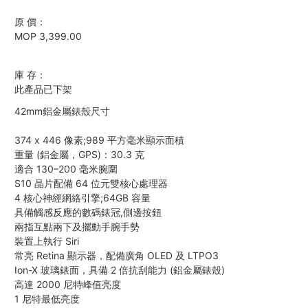
原 價：
MOP 3,399.00
庫 存：
此產品已下架
42mm鋁金屬錶殼尺寸
374 x 446 像素;989 平方毫米顯示面積
重量 (鋁金屬，GPS)：30.3 克
適合 130–200 毫米腕圍
S10 晶片配備 64 位元雙核心處理器
4 核心神經網絡引擎;64GB 容量
具備觸感反應的數碼錶冠,側邊按鈕
兩指互點兩下及擺動手腕手勢
裝置上執行 Siri
常亮 Retina 顯示器，配備廣角 OLED 及 LTPO3
Ion-X 玻璃錶面，具備 2 倍抗刮能力 (鋁金屬錶殼)
高達 2000 尼特峰值亮度
1 尼特最低亮度