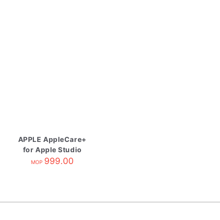
APPLE AppleCare+
for Apple Studio
Display
999.00
MOP