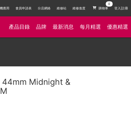
機應用
會員申請表
分店網絡
維修站
維修進度
購物車
登入|註冊
產品目錄
品牌
最新消息
每月精選
優惠精選
 44mm Midnight &
/M