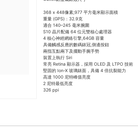
368 x 448像素;977 平方毫米顯示面積
重量 (GPS)：32.9克
適合 140–245 毫米腕圍
S10 晶片配備 64 位元雙核心處理器
4 核心神經網絡引擎,64GB 容量
具備觸感反應的數碼錶冠,側邊按鈕
兩指互點兩下及擺動手腕手勢
裝置上執行 Siri
常亮 Retina 顯示器，採用 OLED 及 LTPO 技術
堅固的 Ion-X 玻璃錶面，具備 4 倍抗裂能力
高達 1000 尼特峰值亮度
2 尼特最低亮度
326 ppi