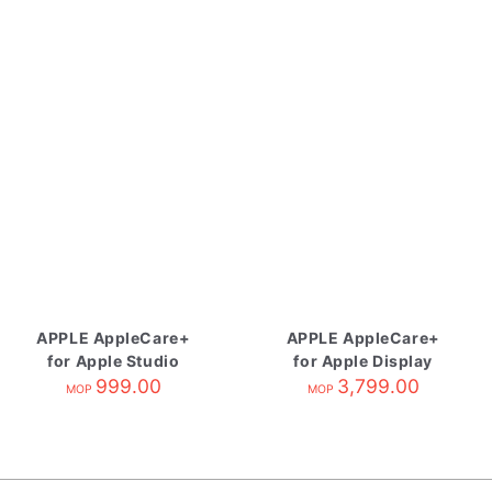
APPLE AppleCare+
APPLE AppleCare+
for Apple Studio
for Apple Display
Display
999.00
3,799.00
MOP
MOP