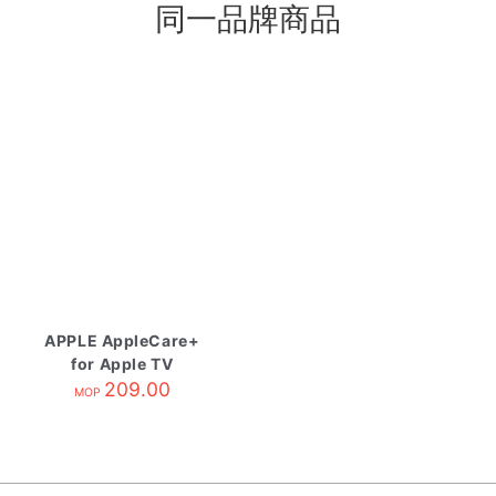
同一品牌商品
APPLE AppleCare+
for Apple TV
209.00
MOP