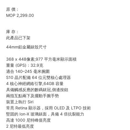
原 價：
MOP 2,299.00
庫 存：
此產品已下架
44mm鋁金屬錶殼尺寸
368 x 448像素;977 平方毫米顯示面積
重量 (GPS)：32.9克
適合 140–245 毫米腕圍
S10 晶片配備 64 位元雙核心處理器
4 核心神經網絡引擎,64GB 容量
具備觸感反應的數碼錶冠,側邊按鈕
兩指互點兩下及擺動手腕手勢
裝置上執行 Siri
常亮 Retina 顯示器，採用 OLED 及 LTPO 技術
堅固的 Ion-X 玻璃錶面，具備 4 倍抗裂能力
高達 1000 尼特峰值亮度
2 尼特最低亮度