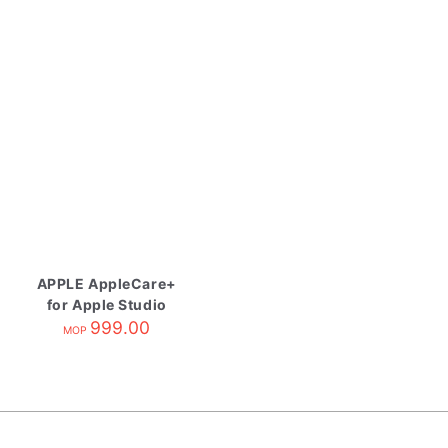
APPLE AppleCare+
for Apple Studio
Display
999.00
MOP