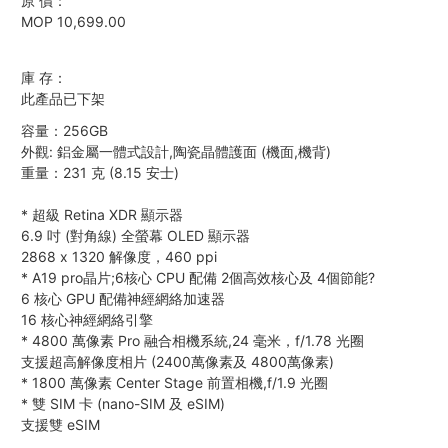
原 價：
MOP 10,699.00
庫 存：
此產品已下架
容量：256GB
外觀: 鋁金屬一體式設計,陶瓷晶體護面 (機面,機背)
重量：231 克 (8.15 安士)
*
超級 Retina XDR 顯示器
6.9 吋 (對角線) 全螢幕 OLED 顯示器
2868 x 1320 解像度，460 ppi
*
A19 pro晶片;6核心 CPU 配備 2個高效核心及 4個節能?
6 核心 GPU 配備神經網絡加速器
16 核心神經網絡引擎
*
4800 萬像素 Pro 融合相機系統,24 毫米，f/1.78 光圈
支援超高解像度相片 (2400萬像素及 4800萬像素)
*
1800 萬像素 Center Stage 前置相機,f/1.9 光圈
*
雙 SIM 卡 (nano-SIM 及 eSIM)
支援雙 eSIM