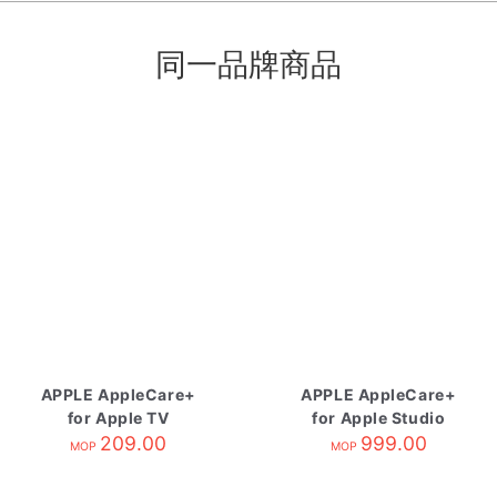
同一品牌商品
APPLE AppleCare+
APPLE AppleCare+
for Apple TV
for Apple Studio
209.00
Display
999.00
MOP
MOP