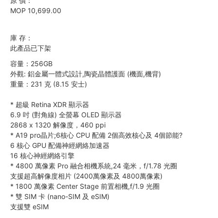
原 價：
MOP 10,699.00
庫 存：
此產品已下架
容量：256GB
外觀: 鋁金屬一體式設計,陶瓷晶體護面 (機面,機背)
重量：231 克 (8.15 安士)
*
超級 Retina XDR 顯示器
6.9 吋 (對角線) 全螢幕 OLED 顯示器
2868 x 1320 解像度，460 ppi
*
A19 pro晶片;6核心 CPU 配備 2個高效核心及 4個節能?
6 核心 GPU 配備神經網絡加速器
16 核心神經網絡引擎
*
4800 萬像素 Pro 融合相機系統,24 毫米，f/1.78 光圈
支援超高解像度相片 (2400萬像素及 4800萬像素)
*
1800 萬像素 Center Stage 前置相機,f/1.9 光圈
*
雙 SIM 卡 (nano-SIM 及 eSIM)
支援雙 eSIM