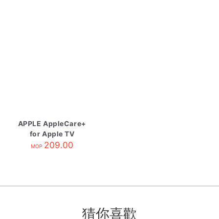
APPLE AppleCare+
for Apple TV
209.00
MOP
猜你喜歡