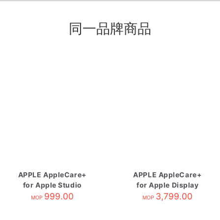
同一品牌商品
APPLE AppleCare+
APPLE AppleCare+
for Apple Studio
for Apple Display
Display
999.00
3,799.00
MOP
MOP