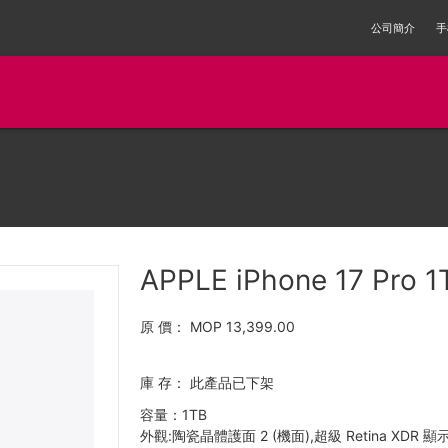
公司簡介
手
APPLE iPhone 17 Pro 
原 價：
MOP 13,399.00
庫 存：
此產品已下架
容量：1TB
外觀:陶瓷晶體護面 2 (機面),超級 Retina XDR 顯