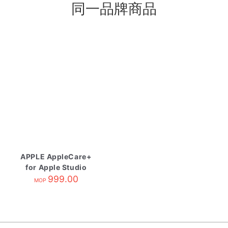
同一品牌商品
APPLE AppleCare+
for Apple Studio
Display
999.00
MOP