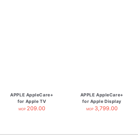
APPLE AppleCare+
APPLE AppleCare+
for Apple TV
for Apple Display
209.00
3,799.00
MOP
MOP