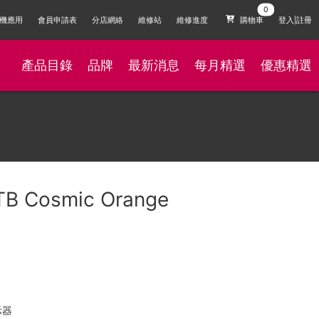
機應用
會員申請表
分店網絡
維修站
維修進度
購物車
登入|註冊
產品目錄
品牌
最新消息
每月精選
優惠精選
1TB Cosmic Orange
示器