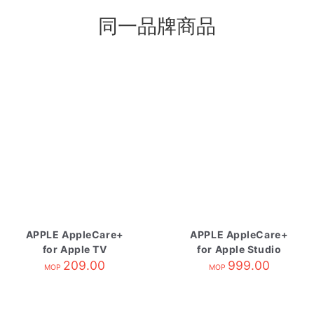
同一品牌商品
APPLE AppleCare+
APPLE AppleCare+
for Apple TV
for Apple Studio
209.00
Display
999.00
MOP
MOP