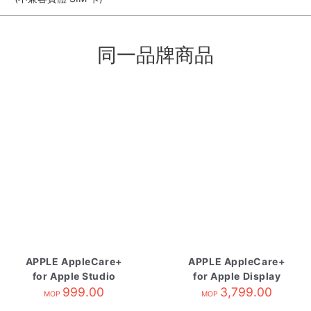
同一品牌商品
APPLE AppleCare+
APPLE AppleCare+
for Apple Studio
for Apple Display
Display
999.00
3,799.00
MOP
MOP