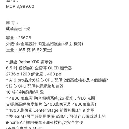
原 價：
MOP 8,999.00
庫 存：
此產品已下架
容量：256GB
外觀: 鈦金屬設計,陶瓷晶體護面 (機面,機背)
重量：165 克 (5.82 安士)
*
超級 Retina XDR 顯示器
6.5 吋 (對角線) 全螢幕 OLED 顯示器
2736 x 1260 解像度，460 ppi
*
A19 pro晶片;6核心 CPU 配備 2個高效核心及 4個節能?
5核心 GPU 配備神經網絡加速器
16 核心神經網絡引擎
*
4800 萬像素 融合相機系統,26 毫米，f/1.6 光圈
支援超高解像度相片 (2400萬像素及 4800萬像素)
*
1800 萬像素 Center Stage 前置相機,f/1.9 光圈
*
雙 eSIM (可同時使用兩張 eSIM；可儲存八張或以上的
iPhone Air 採用先進 eSIM 技術,更安全方便
(不兼容實體 SIM 卡)