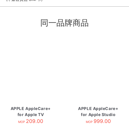
同一品牌商品
APPLE AppleCare+
APPLE AppleCare+
for Apple TV
for Apple Studio
209.00
Display
999.00
MOP
MOP