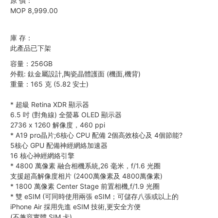
原 價：
MOP 8,999.00
庫 存：
此產品已下架
容量：256GB
外觀: 鈦金屬設計,陶瓷晶體護面 (機面,機背)
重量：165 克 (5.82 安士)
*
超級 Retina XDR 顯示器
6.5 吋 (對角線) 全螢幕 OLED 顯示器
2736 x 1260 解像度，460 ppi
*
A19 pro晶片;6核心 CPU 配備 2個高效核心及 4個節能?
5核心 GPU 配備神經網絡加速器
16 核心神經網絡引擎
*
4800 萬像素 融合相機系統,26 毫米，f/1.6 光圈
支援超高解像度相片 (2400萬像素及 4800萬像素)
*
1800 萬像素 Center Stage 前置相機,f/1.9 光圈
*
雙 eSIM (可同時使用兩張 eSIM；可儲存八張或以上的
iPhone Air 採用先進 eSIM 技術,更安全方便
(不兼容實體 SIM 卡)