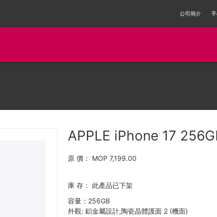
公司簡介
手
APPLE iPhone 17 256G
原 價：
MOP 7,199.00
庫 存：
此產品已下架
容量：256GB
外觀: 鋁金屬設計,陶瓷晶體護面 2 (機面)