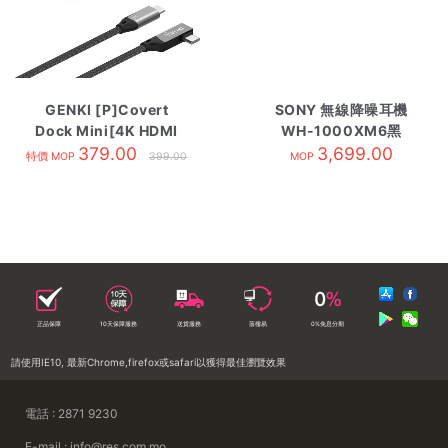
GENKI [P]Covert
SONY 無線降噪耳機
Dock Mini[4K HDMI
WH-1000XM6黑
TV Docking & Type-C
379.00
3,699.00
特價 MOP
399.00
MOP
Charging]
正品保障
10天保障服務
送貨服務
落樓易
0%免息分期
請使用IE10, 最新Chrome,firefox或safari以獲得最佳瀏覽效果
電話 : 2871 9230
E-mail : info@res.com.mo