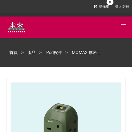
購物車
登入|註冊
首頁
產品
iPod配件
MOMAX 摩米士